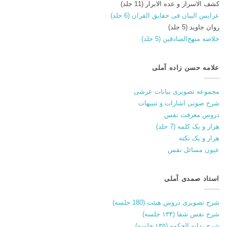
کشف الاسرار و عده الابرار (11 جلد)
عرایس البیان فی حقایق القران (6 جلد)
روان جاوید (5 جلد)
خلاصه منهج‌الصادقین (5 جلد)
علامه حسن زاده آملی
مجموعه تصویری بیانات عرشی
شرح صوتی اشارات و تنبیهات
دروس معرفت نفس
هزار و یک کلمه (7 جلد)
هزار و یک نکته
عیون مسائل نفس
استاد صمدی آملی
شرح تصویری دروس هیئت (180 جلسه)
شرح نفس شفا (۱۳۴ جلسه)
شرح بدایه الحکمه (۱۳۵ جلسه)