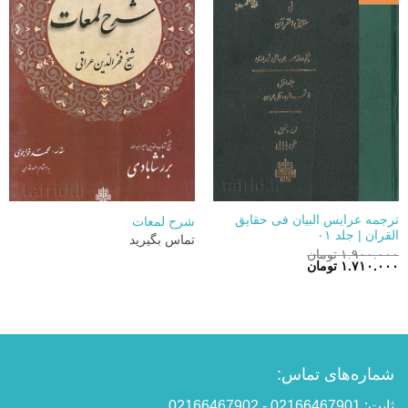
ترجمه عرایس البیان فی حقایق
شرح لمعات
القران | جلد ۰۱
تماس بگیرید
۱.۹۰۰.۰۰۰
تومان
قیمت
قیمت
۱.۷۱۰.۰۰۰
تومان
اصلی:
فعلی:
۱.۹۰۰.۰۰۰ تومان
۱.۷۱۰.۰۰۰ تومان.
بود.
شماره‌های تماس:
ثابت: 02166467901 - 02166467902