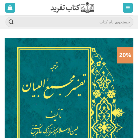
ه
حتوا
روید
جستجو
برای:
20%