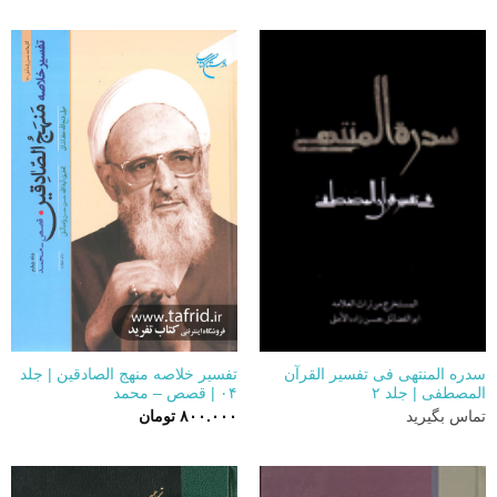
سدره المنتهی فی تفسیر القرآن
تفسیر خلاصه منهج الصادقین | جلد
المصطفی | جلد ۲
۰۴ | قصص – محمد
تماس بگیرید
۸۰۰.۰۰۰
تومان