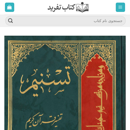
ه
حتوا
روید
جستجو
برای: