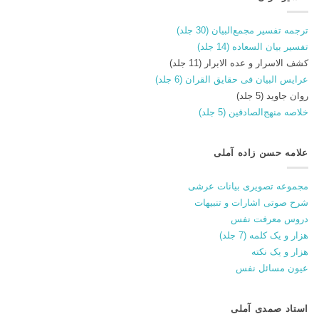
ترجمه تفسیر مجمع‌البیان (30 جلد)
تفسیر بیان السعاده (14 جلد)
کشف الاسرار و عده الابرار (11 جلد)
عرایس البیان فی حقایق القران (6 جلد)
روان جاوید (5 جلد)
خلاصه منهج‌الصادقین (5 جلد)
علامه حسن زاده آملی
مجموعه تصویری بیانات عرشی
شرح صوتی اشارات و تنبیهات
دروس معرفت نفس
هزار و یک کلمه (7 جلد)
هزار و یک نکته
عیون مسائل نفس
استاد صمدی آملی