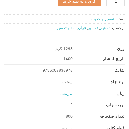
افزودن به سبد خرید
دسته:
تفسیر و حدیث
برچسب:
تسنیم
,
تفسیر
,
قرآن
,
نقد و تفسیر
وزن
1293 گرم
تاریخ انتشار
1400
شابک
9786007835975
نوع جلد
سخت
زبان
فارسی
نوبت چاپ
2
تعداد صفحات
800
قطع کتاب
وزیری