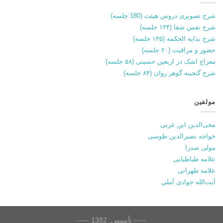
شرح تصویری دروس هیئت (180 جلسه)
شرح نفس شفا (۱۳۴ جلسه)
شرح بدایه الحکمه (۱۳۵ جلسه)
حضور و مراقبت (۲۰ جلسه)
معراج اشک در اربعین حسینی (۵۸ جلسه)
شرح گنجینه گوهر روان (۸۴ جلسه)
مولفین
محی‌الدین ابن عربی
خواجه نصیرالدین طوسی
مولی صدرا
علامه طباطبایی
علامه طهرانی
آیت‌الله جوادی آملی
----- تأسیس: 1382 -----