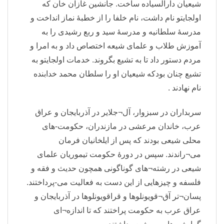
شیعیان دارالسیاده ساخت. جانشین غازان خان که
اولجایتو نام داشت، نام خلفا را از خطبهٔ نماز انداخت و
مدرسهٔ سلطانیه و مدرسهٔ سید و ربع رشیدی را به
آموزش طلاب و علمای شیعه اختصاص داد و به امرا و
مردم دستور داد تا به تشیع بگروند. خدمات اولجایتو به
تشیع چنان بودکه شیعیان او را سلطان محمد خدابنده
نام نهادند .
سربداران در سبزوار، آل¬جلایر در آذربایجان و عراق
عرب، خاندان مرعشی در مازندران، حکومت-های
محلی شیعی بودند که پس از ایلخانیان فرمان
می¬راندند. سپس در دورهٔ حکومت تیموریان علمای
شیعی در رشته¬های گوناگونی همچون حدیث و فقه و
فلسفه و چیزهایی از این دست به فعالیت می-پرداختند.
پسان¬تر آق¬قویونلوها و قراقویونلوها در آذربایجان و
عراق عرب به حکومت پراختند که تا اندازه¬ای