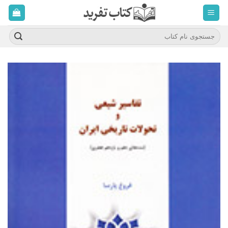
ه
حتوا
روید
جستجو
برای: