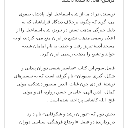
گرایش¬هایی به شیعه داشتند .
نویسنده در ادامه از شاه اسماعیل اول پادشاه صفوی
می¬گوید که چگونه برخلاف دیدگاه قزلباشان که به
دلیل چیرگی مذهب تسنن در تبریز، شاه اسماعیل را از
اعلان رسمی مذهب تشیع در ایران منع می¬کردند، او به
مسجد آدینهٔ تبریز رفت و خطبه به نام امامان شیعه
خواند و تشیع را مذهب رسمی ایران کرد .
فصل سوم این کتاب «تفاسیر شیعی دوران پیدایی و
شکل¬گیری صفویان» نام گرفته است که به تفسیرهای
نوشتهٔ افرادی چون غیاث¬الدین منصور دشتکی، مولی
کمال¬الدین الهی، علی بن حسن زواره¬ای و مولی
فتح¬الله کاشانی پرداخته شده است .
بخش دوم که «دوران رشد و شکوفایی» نام دارد
دربردارندهٔ دو فصل «اوضاع فرهنگی- سیاسی دوران