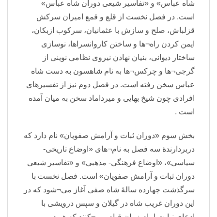
شاه عباس» و «تفاسیر شیعی دوران شاه عباس»
است. در فصل نخست از قلع و قمع امیران سرکش
قزلباش، صلح و سازش با عثمانیان، سرکوب ازبکان،
ایمن کردن راه¬ها و ساختن کاروانسراها، نوسازی
ساختار دیوانی، بنیان نهادن نیروی نظامی نوینی از
گرجی¬ها و چرکس¬ها به نام شاهسون به دست شاه
عباس سخن رفته است. در فصل دوم نیز از تفسیرهای
افرادی چون شیخ بهایی و میرداماد سخن به میان آمده
است .
بخش سوم «دوران ثبات و آرامش صفویان» نام دارد که
دربردارندهٔ سه فصل به نام¬های «اوضاع تاریخی-
سیاسی»، «اوضاع فرهنگی- مذهبی» و «تفاسیر شیعی
دوران ثبات و آرامش صفویان» است. فصل نخست با
سرگذشت چهارده سالهٔ شاه صفی آغاز می¬شود که در
این دوران غریب شاه در گیلان و سپس درویشی با
ادعای نیابت امام زمان قیام می¬کنند که هر دو