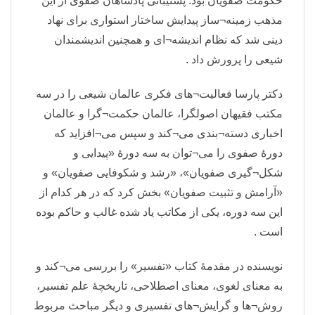
حکومت صفویان بود. پشتیبانی پادشاهان صفوی از این
مذهب زمینه¬ساز پیدایش ساختار استواری برای نهاد
دینی شد که نظام اندیشه¬ای و همچنین اندیشمندان
شیعی را پرورش داد .
دکتر پارسا فعالیت¬های فکری عالمان شیعی را در سه
مکتب فقیهان اصولگرا، عالمان حکمت¬گرا و عالمان
اخباری دسته¬بندی می¬کند و سپس می¬افزاید که
دورهٔ صفوی را می¬توان به سه دورهٔ «پیدایی و
شکل¬گیری صفویان»، «رشد و شکوفایی صفویان» و
«آرامش و تثبیت صفویان» بخش کرد که در هر کدام از
این سه دوره، یکی از مکاتب یاد شده غالب و حاکم بوده
است .
نویسنده در مقدمهٔ کتاب «تفسیر» را بررسی می¬کند و
به معنای لغوی، معنای اصطلاحی، تاریخچهٔ علم تفسیر،
روش¬ها و گرایش¬های تفسیری و دیگر مباحث مربوط