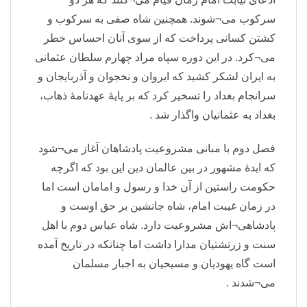
سرکوب می¬شوند. همچنین شاه صفی به سرکوب و
کشتن کسانی پرداخت که از سوی آنان احساس خطر
می¬کرد. در این دوره سپاه مراد چهارم سلطان عثمانی
به ایران لشکر کشید که ایروان و نخجوان و آذربایجان و
سرانجام بغداد را تسخیر کرد که بر پایهٔ عهدنامهٔ ذهاب،
بغداد به عثمانیان واگذار شد .
فصل دوم با مبانی مشروعیت پادشاهان آغاز می¬شود
که ایدهٔ مشهور در بین عالمان دین این بود که اگرچه
حکومت راستین از آن خدا و رسول و امامان است اما
در زمان غیبت امام، شاه جانشین بر حق اوست و
پادشاهی¬اش مشروعیت دارد. شاه عباس دوم با اهل
سنت و زرتشتیان مدارا داشت اما چنانکه در تاریخ آمده
است گاه یهودیان و مسیحیان به اجبار مسلمان
می¬شدند .