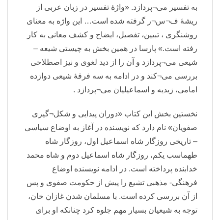
به تفسیر می¬پردازد. «واژهٔ تفسیر در زبان عربی از
ریشهٔ ف¬س¬ر گرفته شده است… این واژه به معنای
روشنگری ، تبیین، تفصیل، ایضاح و کشف معانی به کار
رفته است.» پارسا در همین بخش به چیستی شیعه –
شیعی می¬پردازد و آن را از دید لغوی و نیز اصطلاحی
بررسی می¬کند و در ادامه به سه فرقهٔ شیعی دوازده
امامی، زیدیه و اسماعیلیان می¬پردازد .
نخستین بخش این کتاب «دوران پیدایی و شکل¬گیری
صفویان» نام دارد که نویسنده در آغاز به اوضاع سیاسی
– تاریخی روزگار شاه اسماعیل اول، روزگار شاه
طهماسب یکم، روزگار شاه اسماعیل دوم و شاه محمد
خدابنده پرداخته است. در ادامه نویسنده اوضاع
فرهنگی- مذهبی تشیع را پیش از حکومت صفوی و پس
از آن بررسی کرده است. با مسلمان شدن غازان خان،
توجه به شیعیان بسیار مهم جلوه کرد چنانکه او برای