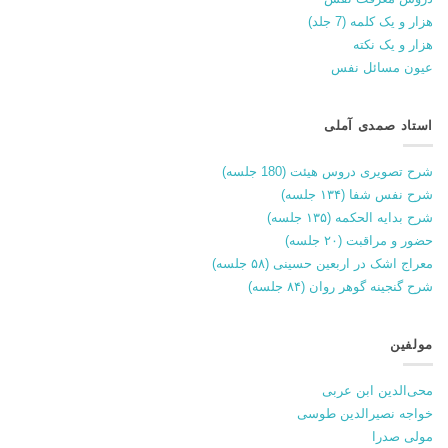
هزار و یک کلمه (7 جلد)
هزار و یک نکته
عیون مسائل نفس
استاد صمدی آملی
شرح تصویری دروس هیئت (180 جلسه)
شرح نفس شفا (۱۳۴ جلسه)
شرح بدایه الحکمه (۱۳۵ جلسه)
حضور و مراقبت (۲۰ جلسه)
معراج اشک در اربعین حسینی (۵۸ جلسه)
شرح گنجینه گوهر روان (۸۴ جلسه)
مولفین
محی‌الدین ابن عربی
خواجه نصیرالدین طوسی
مولی صدرا