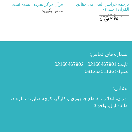
ترجمه عرایس البیان فی حقایق
قرآن هرگز تحریف نشده است
القران | جلد ۰۴
تماس بگیرید
۲.۵۰۰.۰۰۰
تومان
قیمت
قیمت
۲.۲۵۰.۰۰۰
تومان
اصلی:
فعلی:
۲.۵۰۰.۰۰۰ تومان
۲.۲۵۰.۰۰۰ تومان.
بود.
شماره‌های تماس:
ثابت: 02166467901 - 02166467902
همراه: 09125251136
نشانی:
تهران، انقلاب، تقاطع جمهوری و کارگر، کوچه صابر، شماره 7،
طبقه اول، واحد 3