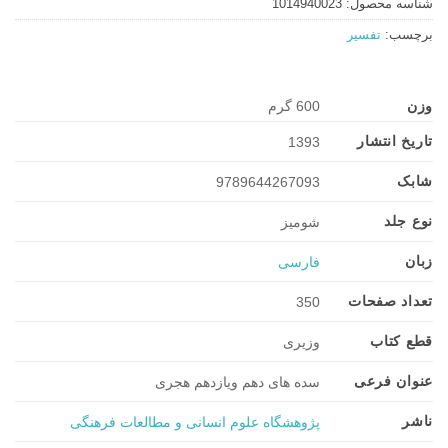
شناسه محصول:
1014940023
برچسب:
تفسیر
وزن
600 گرم
تاریخ انتشار
1393
شابک
9789644267093
نوع جلد
شومیز
زبان
فارسی
تعداد صفحات
350
قطع کتاب
وزیری
عنوان فرعی
سده های دهم ویازدهم هجری
ناشر
پژوهشگاه علوم انسانی و مطالعات فرهنگی