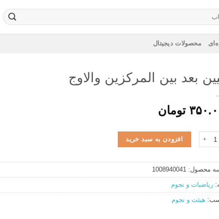
‌ای
محصولات دیجیتال
ین بعد بین المرکزین والاوج
۳۵۰.۰
تومان
 بعد بین المرکزین والاوج عدد
افزودن به سبد خرید
ه محصول:
1008940041
:
ریاضیات و نجوم
سب:
هیئت و نجوم