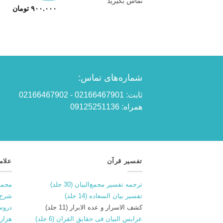
تماس بگیرید
۹۰۰.۰۰۰
تومان
شماره‌های تماس:
ثابت: 02166467901 - 02166467902
همراه: 09125251136
تفسیر قرآن
علام
ترجمه تفسیر مجمع‌البیان (30 جلد)
مجمو
تفسیر بیان السعاده (14 جلد)
شرح 
کشف الاسرار و عده الابرار (11 جلد)
دروس
عرایس البیان فی حقایق القران (6 جلد)
هزار و