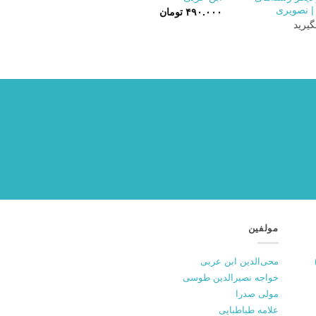
| نصویری
۴۹۰.۰۰۰
تومان
یرید
مولفین
محی‌الدین ابن عربی
خواجه نصیرالدین طوسی
مولی صدرا
علامه طباطبایی