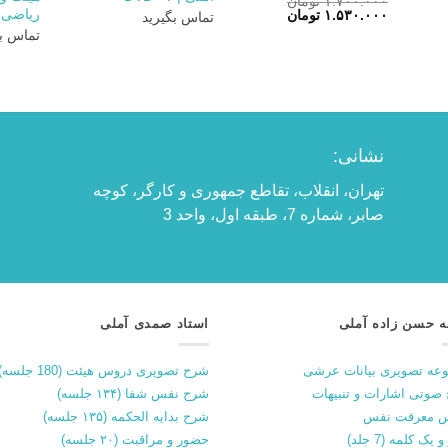
۱.۷۰۰.۰۰۰
تومان
قیمت
قیمت
ریاضی 
۱.۵۳۰.۰۰۰
تومان
تماس بگیرید
اصلی:
فعلی:
تماس بگ
۱.۷۰۰.۰۰۰ تومان
۱.۵۳۰.۰۰۰ تومان.
بود.
نشانی:
تهران، انقلاب، تقاطع جمهوری و کارگر، کوچه
صابر، شماره 7، طبقه اول، واحد 3
ه حسن زاده آملی
استاد صمدی آملی
عه تصویری بیانات عرشی
شرح تصویری دروس هیئت (180 جلسه)
صوتی اشارات و تنبیهات
شرح نفس شفا (۱۳۴ جلسه)
 معرفت نفس
شرح بدایه الحکمه (۱۳۵ جلسه)
 یک کلمه (7 جلد)
حضور و مراقبت (۲۰ جلسه)