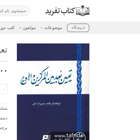
ه
جستجو
حتوا
برای:
روید
موضوعات
مولفین
کتب دوره
فروشگاه
تعی
۰۰
تعیین
شناس
دسته
برچ