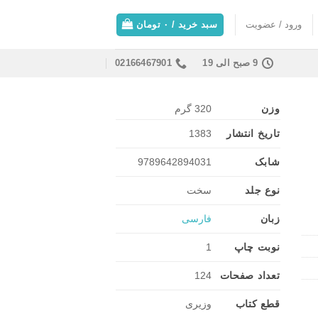
ورود / عضویت
سبد خرید /
۰
تومان
9 صبح الی 19
02166467901
وزن
320 گرم
تاریخ انتشار
1383
شابک
9789642894031
نوع جلد
سخت
زبان
فارسی
نوبت چاپ
1
تعداد صفحات
124
قطع کتاب
وزیری