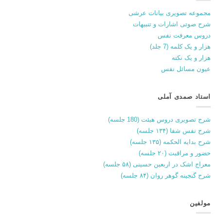
مجموعه تصویری بیانات عرشی
شرح صوتی اشارات و تنبیهات
دروس معرفت نفس
هزار و یک کلمه (7 جلد)
هزار و یک نکته
عیون مسائل نفس
استاد صمدی آملی
شرح تصویری دروس هیئت (180 جلسه)
شرح نفس شفا (۱۳۴ جلسه)
شرح بدایه الحکمه (۱۳۵ جلسه)
حضور و مراقبت (۲۰ جلسه)
معراج اشک در اربعین حسینی (۵۸ جلسه)
شرح گنجینه گوهر روان (۸۴ جلسه)
مولفین