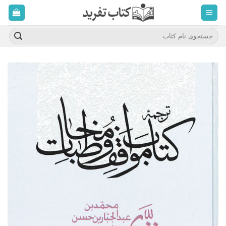
ه
حتوا
روید
جستجو
برای: