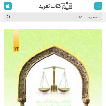
ه
حتوا
روید
جستجو
برای: