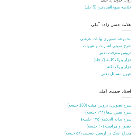
روان جاوید (5 جلد)
خلاصه منهج‌الصادقین (5 جلد)
علامه حسن زاده آملی
مجموعه تصویری بیانات عرشی
شرح صوتی اشارات و تنبیهات
دروس معرفت نفس
هزار و یک کلمه (7 جلد)
هزار و یک نکته
عیون مسائل نفس
استاد صمدی آملی
شرح تصویری دروس هیئت (180 جلسه)
شرح نفس شفا (۱۳۴ جلسه)
شرح بدایه الحکمه (۱۳۵ جلسه)
حضور و مراقبت (۲۰ جلسه)
معراج اشک در اربعین حسینی (۵۸ جلسه)