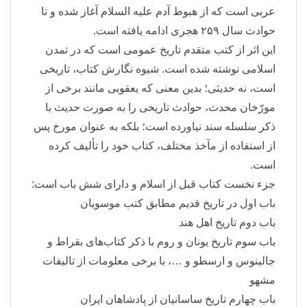
عربی است که از هبوط آدم علیه السلام آغاز شده و تا
حوادث سال ۲۵۹ هجری ادامه یافته است.
این اثر از کتب متقدم تاریخ عمومی است که در تمدن
اسلامی نوشته شده است. شیوه نگارش کتاب، تاریخی
است، نه حدیثی؛ بدین معنی که یعقوبی مانند برخی از
مورّخان محدث، حوادث تاریخی را به صورت حدیث با
ذکر سلسله سند نیاورده است؛ بلکه به عنوان مورخ پس
از استفاده از مآخذ مختلف، کتاب خود را تألیف کرده
است.
جزء نخست کتاب قبل از اسلام و دارای شش باب است:
باب اول در تاریخ قدیم مطابق کتب موسویان
باب دوم تاریخ اهل هند
باب سوم تاریخ یونان و روم با ذکر کتاب‌های بقراط و
جالینوس و ارسطو و …، با برخی معلومات از تالیفات
مشهو
باب چهارم تاریخ ساسانیان از پادشاهان ایران