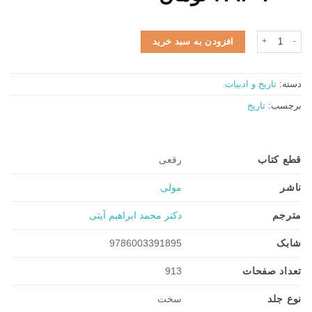
اصلی:
فعلی:
۳.۷۰۰.۰۰۰ تومان
۲.۹۶۰.۰۰۰ تومان.
ترجمه تاریخ یعقوبی عدد
افزودن به سبد خرید
بود.
دسته:
تاریخ و ادبیات
برچسب:
تاریخ
قطع کتاب
رقعی
ناشر
مولی
مترجم
دکتر محمد ابراهیم آیتی
شابک
9786003391895
تعداد صفحات
913
نوع جلد
سخت