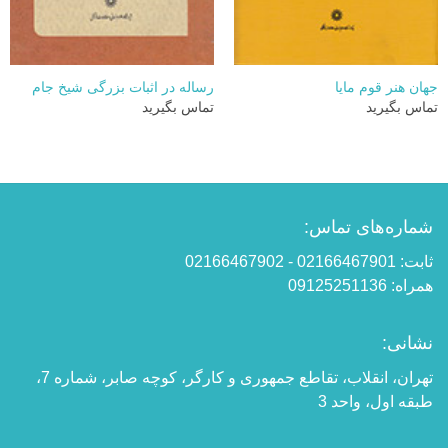
جهان هنر قوم مایا
رساله در اثبات بزرگی شیخ جام
تماس بگیرید
تماس بگیرید
شماره‌های تماس:
ثابت: 02166467901 - 02166467902
همراه: 09125251136
نشانی:
تهران، انقلاب، تقاطع جمهوری و کارگر، کوچه صابر، شماره 7،
طبقه اول، واحد 3