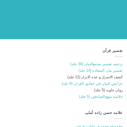
تفسیر قرآن
ترجمه تفسیر مجمع‌البیان (30 جلد)
تفسیر بیان السعاده (14 جلد)
کشف الاسرار و عده الابرار (11 جلد)
عرایس البیان فی حقایق القران (6 جلد)
روان جاوید (5 جلد)
خلاصه منهج‌الصادقین (5 جلد)
علامه حسن زاده آملی
مجموعه تصویری بیانات عرشی