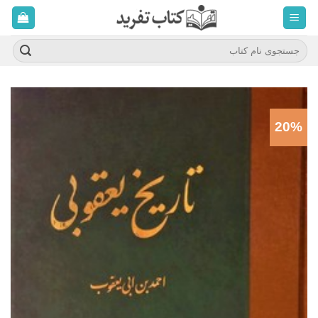
ه
حتوا
روید
جستجو
برای:
20%