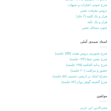
شرح صوتی اشارات و تنبیهات
دروس معرفت نفس
هزار و یک کلمه (7 جلد)
هزار و یک نکته
عیون مسائل نفس
استاد صمدی آملی
شرح تصویری دروس هیئت (180 جلسه)
شرح نفس شفا (۱۳۴ جلسه)
شرح بدایه الحکمه (۱۳۵ جلسه)
حضور و مراقبت (۲۰ جلسه)
معراج اشک در اربعین حسینی (۵۸ جلسه)
شرح گنجینه گوهر روان (۸۴ جلسه)
مولفین
محی‌الدین ابن عربی