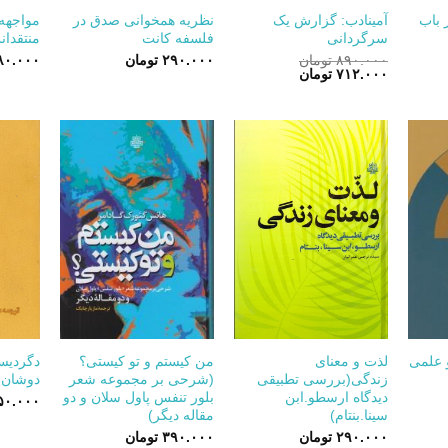
ر باب
آمینادب: گزارش یک
نظریه همخوانی صدق در
مواجهه 
سرگردانی
فلسفه کانت
منتقدا
۸۹۰.۰۰۰
تومان
۲۹۰.۰۰۰
تومان
۸۰.۰۰۰
قیمت
قیمت
۷۱۲.۰۰۰
تومان
اصلی:
فعلی:
۸۹۰.۰۰۰ تومان
۷۱۲.۰۰۰ تومان.
بود.
+
+
+
و علمی
لذت و معنای
من کیستم و تو کیستی؟
دگردیس
زندگی(بررسی تطبیقی
(شرحی بر مجموعه شعر
دوشان
دیدگاه ارسطو.ابن
بلور تنفس پاول سلان و دو
۵۰.۰۰۰
سینا.بنتام)
مقاله دیگر)
۲۹۰.۰۰۰
تومان
۳۹۰.۰۰۰
تومان