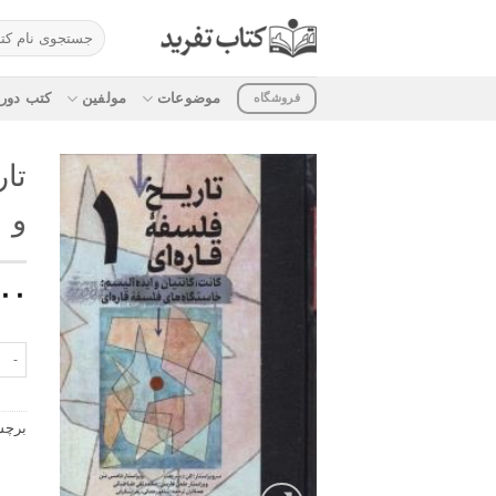
ه
جستجو
حتوا
برای:
روید
موضوعات
مولفین
کتب دوره
فروشگاه
تار
و ا
۰۰
تاریخ
برچ