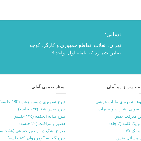
نشانی:
تهران، انقلاب، تقاطع جمهوری و کارگر، کوچه
صابر، شماره 7، طبقه اول، واحد 3
ه حسن زاده آملی
استاد صمدی آملی
عه تصویری بیانات عرشی
شرح تصویری دروس هیئت (180 جلسه)
صوتی اشارات و تنبیهات
شرح نفس شفا (۱۳۴ جلسه)
 معرفت نفس
شرح بدایه الحکمه (۱۳۵ جلسه)
 یک کلمه (7 جلد)
حضور و مراقبت (۲۰ جلسه)
و یک نکته
معراج اشک در اربعین حسینی (۵۸ جلسه)
 مسائل نفس
شرح گنجینه گوهر روان (۸۴ جلسه)