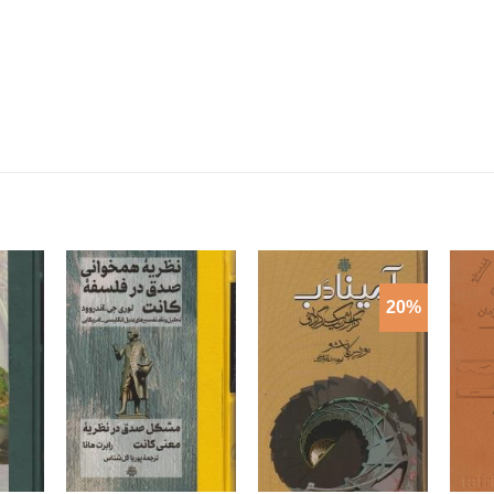
20%
+
+
+