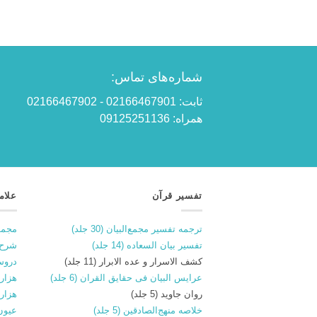
شماره‌های تماس:
ثابت: 02166467901 - 02166467902
همراه: 09125251136
تفسیر قرآن
علام
ترجمه تفسیر مجمع‌البیان (30 جلد)
مجمو
تفسیر بیان السعاده (14 جلد)
شرح 
کشف الاسرار و عده الابرار (11 جلد)
دروس
عرایس البیان فی حقایق القران (6 جلد)
هزار و
روان جاوید (5 جلد)
هزار 
خلاصه منهج‌الصادقین (5 جلد)
عیون