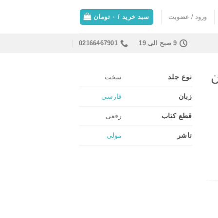
ورود / عضویت
سبد خرید /
۰
تومان
9 صبح الی 19
02166467901
ن
نوع جلد
سخت
زبان
فارسی
قطع کتاب
رقعی
ناشر
مولی