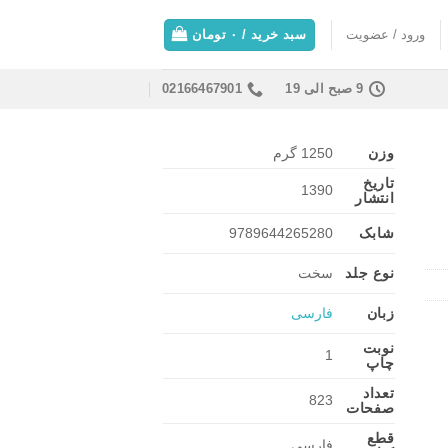
ورود / عضویت
سبد خرید /
۰
تومان
9 صبح الی 19
02166467901
وزن
1250 گرم
تاریخ
1390
انتشار
شابک
9789644265280
نوع جلد
سخت
زبان
فارسی
نوبت
1
چاپ
تعداد
823
صفحات
قطع
فارسی