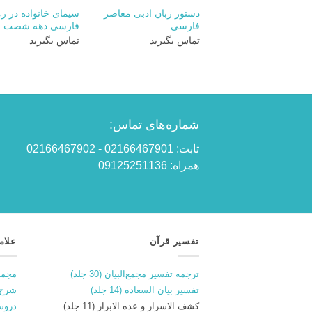
دستور زبان ادبی معاصر
سیمای خانواده در ر
فارسی
فارسی دهه شصت
تماس بگیرید
تماس بگیرید
شماره‌های تماس:
ثابت: 02166467901 - 02166467902
همراه: 09125251136
تفسیر قرآن
علام
ترجمه تفسیر مجمع‌البیان (30 جلد)
مجمو
تفسیر بیان السعاده (14 جلد)
شرح 
کشف الاسرار و عده الابرار (11 جلد)
دروس