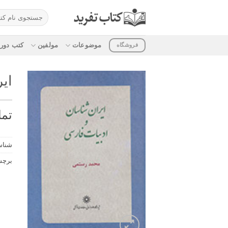
ه
جستجو
حتوا
برای:
روید
موضوعات
مولفین
کتب دوره
فروشگاه
ای
تما
شناس
برچ