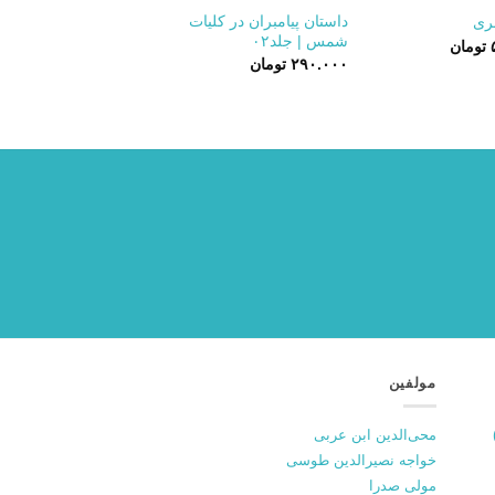
داستان پیامبران در کلیات
بری
شمس | جلد۰۲
تومان
۲۹۰.۰۰۰
تومان
مولفین
محی‌الدین ابن عربی
خواجه نصیرالدین طوسی
مولی صدرا