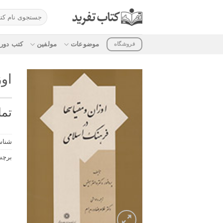
ه
جستجو
حتوا
برای:
روید
موضوعات
مولفین
کتب دوره
فروشگاه
او
تما
شناس
برچ