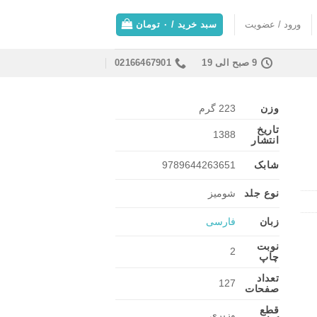
ورود / عضویت
سبد خرید /
۰
تومان
9 صبح الی 19
02166467901
وزن
223 گرم
تاریخ
1388
انتشار
شابک
9789644263651
نوع جلد
شومیز
زبان
فارسی
نوبت
2
چاپ
تعداد
127
صفحات
قطع
وزیری