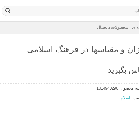
‌ای
محصولات دیجیتال
زان و مقیاسها در فرهنگ اسلامی
س بگیرید
ه محصول:
1014940290
سب:
اسلام