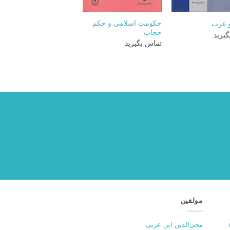
+
+
حکومت اسلامی و حکم
و غرب
حجاب
یرید
تماس بگیرید
مولفین
محی‌الدین ابن عربی