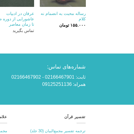
+
رساله محبت به انضمام نه
عرفان در ادبیات
کلام
عاشورایی از دوره ص
تا زمان معاصر
۱۵۵.۰۰۰
تومان
تماس بگیرید
شماره‌های تماس:
ثابت: 02166467901 - 02166467902
همراه: 09125251136
تفسیر قرآن
علام
ترجمه تفسیر مجمع‌البیان (30 جلد)
مجمو