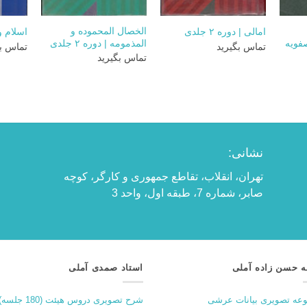
+
+
+
الخصال المحموده و
امالی | دوره ۲ جلدی
اسلام 
فویه
المذمومه | دوره ۲ جلدی
تماس بگیرید
تماس بگ
تماس بگیرید
نشانی:
تهران، انقلاب، تقاطع جمهوری و کارگر، کوچه
صابر، شماره 7، طبقه اول، واحد 3
ه حسن زاده آملی
استاد صمدی آملی
عه تصویری بیانات عرشی
شرح تصویری دروس هیئت (180 جلسه)