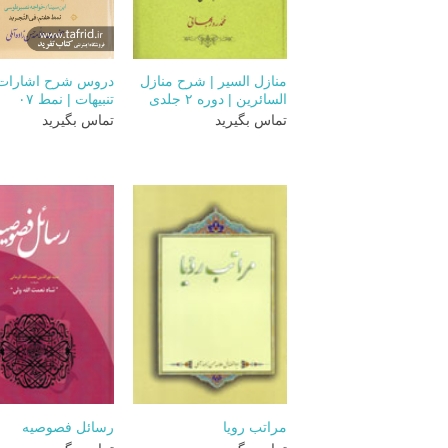
+
منازل السیر | شرح منازل
دروس شرح اشارات
السائرین | دوره ۲ جلدی
تنبیهات | نمط ۰۷
تماس بگیرید
تماس بگیرید
+
مراتب رویا
رسائل فصوصیه