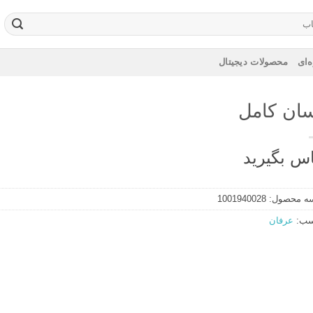
‌ای
محصولات دیجیتال
سان کامل
س بگیرید
ه محصول:
1001940028
سب:
عرفان