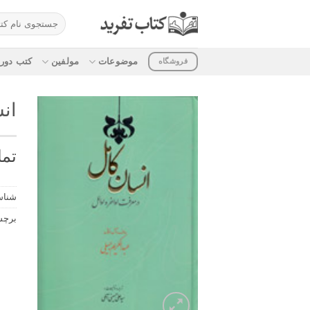
ه
جستجو
حتوا
برای:
روید
موضوعات
مولفین
کتب دوره
فروشگاه
ان
تما
شناس
برچ