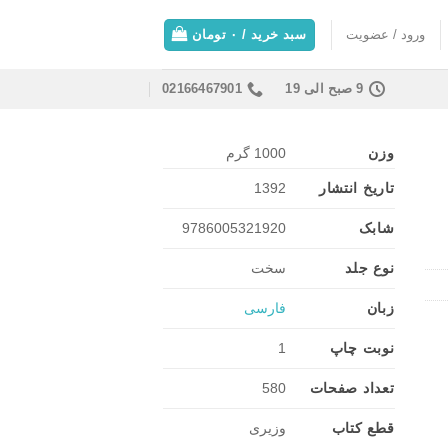
ورود / عضویت
سبد خرید /
۰
تومان
9 صبح الی 19
02166467901
وزن
1000 گرم
تاریخ انتشار
1392
شابک
9786005321920
نوع جلد
سخت
زبان
فارسی
نوبت چاپ
1
تعداد صفحات
580
قطع کتاب
وزیری