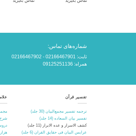
تماس بگیرید
تماس بگیرید
شماره‌های تماس:
ثابت: 02166467901 - 02166467902
همراه: 09125251136
تفسیر قرآن
علام
ترجمه تفسیر مجمع‌البیان (30 جلد)
مجمو
تفسیر بیان السعاده (14 جلد)
شرح 
کشف الاسرار و عده الابرار (11 جلد)
دروس
عرایس البیان فی حقایق القران (6 جلد)
هزار و