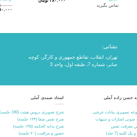
۳۸۰.۰۰۰
تومان
تماس بگیرید
۵۰.۰۰۰
قیمت
۹۰.۰۰۰
اصلی:
بود.
نشانی:
تهران، انقلاب، تقاطع جمهوری و کارگر، کوچه
صابر، شماره 7، طبقه اول، واحد 3
ه حسن زاده آملی
استاد صمدی آملی
عه تصویری بیانات عرشی
شرح تصویری دروس هیئت (180 جلسه)
صوتی اشارات و تنبیهات
شرح نفس شفا (۱۳۴ جلسه)
 معرفت نفس
شرح بدایه الحکمه (۱۳۵ جلسه)
 یک کلمه (7 جلد)
حضور و مراقبت (۲۰ جلسه)