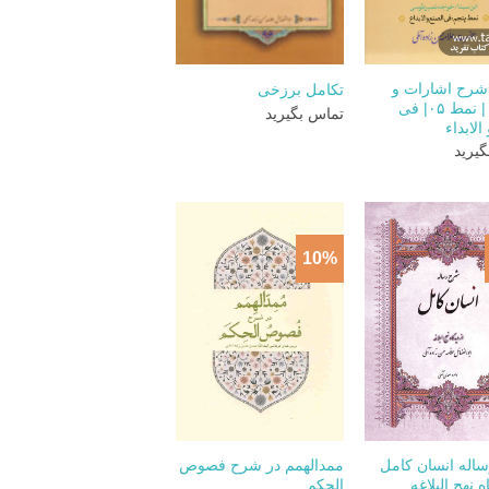
+
+
رح اشارات و
تکامل برزخی
تنبیهات | نمط ۰۵| فی
تماس بگیرید
الابداء
یرید
10%
+
+
اله انسان کامل
ممدالهمم در شرح فصوص
ه نهج البلاغه
الحکم