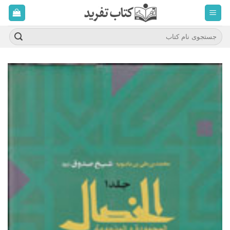
ه
حتوا
روید
جستجو
برای: