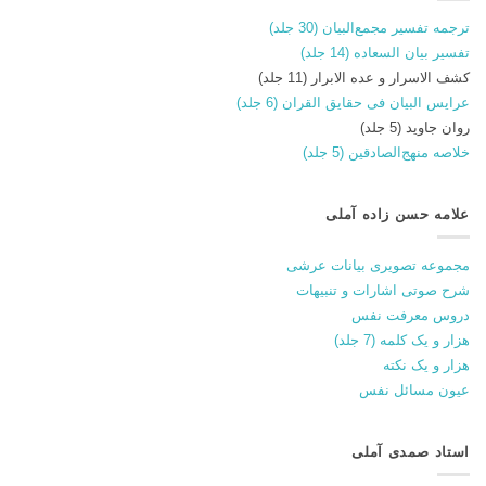
ترجمه تفسیر مجمع‌البیان (30 جلد)
تفسیر بیان السعاده (14 جلد)
کشف الاسرار و عده الابرار (11 جلد)
عرایس البیان فی حقایق القران (6 جلد)
روان جاوید (5 جلد)
خلاصه منهج‌الصادقین (5 جلد)
علامه حسن زاده آملی
مجموعه تصویری بیانات عرشی
شرح صوتی اشارات و تنبیهات
دروس معرفت نفس
هزار و یک کلمه (7 جلد)
هزار و یک نکته
عیون مسائل نفس
استاد صمدی آملی