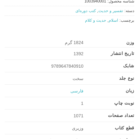
شناسه محصول:
1003940001
دسته:
تفسیر و حدیث
,
کتب دوره‌ای
برچسب:
اسلام
,
حدیث و کلام
وزن
1824 گرم
تاریخ انتشار
1392
شابک
9789647840910
نوع جلد
سخت
زبان
فارسی
نوبت چاپ
1
تعداد صفحات
1071
قطع کتاب
وزیری