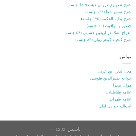
شرح تصویری دروس هیئت (180 جلسه)
شرح نفس شفا (۱۳۴ جلسه)
شرح بدایه الحکمه (۱۳۵ جلسه)
حضور و مراقبت (۲۰ جلسه)
معراج اشک در اربعین حسینی (۵۸ جلسه)
شرح گنجینه گوهر روان (۸۴ جلسه)
مولفین
محی‌الدین ابن عربی
خواجه نصیرالدین طوسی
مولی صدرا
علامه طباطبایی
علامه طهرانی
آیت‌الله جوادی آملی
----- تأسیس: 1382 -----