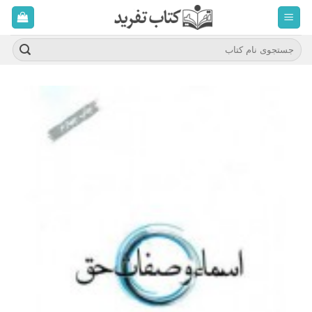
ه
حتوا
روید
جستجو
برای: