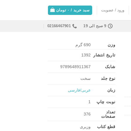
ورود / عضویت
سبد خرید /
۰
تومان
9 صبح الی 19
02166467901
وزن
690 گرم
تاریخ انتشار
1392
شابک
9789648911367
نوع جلد
سخت
زبان
عربی/فارسی
نوبت چاپ
1
تعداد
376
صفحات
قطع کتاب
وزیری