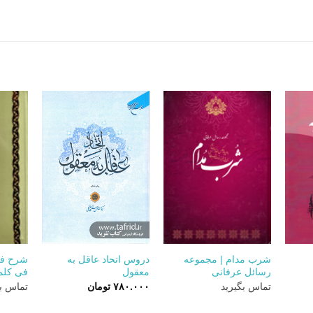
+
+
+
شرب مدام | مجموعه
دروس اتحاد عاقل به
شرح فص
رسائل عرفانی
معقول
فی کلم
تماس بگیرید
۷۸۰.۰۰۰
تومان
تماس بگ