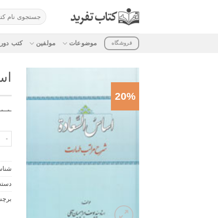
ه
جستجو
حتوا
برای:
روید
موضوعات
مولفین
کتب دوره
فروشگاه
اس
20%
۰۰
اساس 
شناس
دسته
برچ