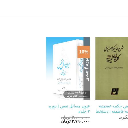
10%
+
+
 حکمه عصمتیه
عیون مسائل نفس | دوره
ه فاطمیه | دستخط
۲ جلدی
یرید
۳.۱۰۰.۰۰۰
تومان
قیمت
قیمت
۲.۷۹۰.۰۰۰
تومان
اصلی:
فعلی: