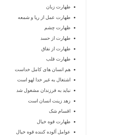
طهارت زبان
طهارت عمل از ریا و شمعه
ظهارت چشم
طهارت از حسد
طهارت از نفاق
طهارت قلب
هم انسان های کامل خداست
اشتغال به غیر خدا لهو است
نباید به فرزندان مشغول شد
زهد زینت انسان است
اقسام شک
طهارت قوه خیال
عوامل آلوده کننده قوه خیال