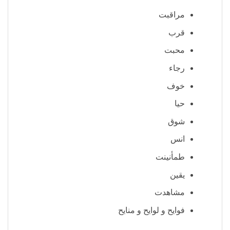
مراقبت
قرب
محبت
رجاء
خوف
حیا
شوق
انس
طمأنینت
یقین
مشاهدت
فوایح و لوایح و منایح