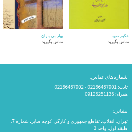
حکیم صهبا
بهار بی باران
تماس بگیرید
تماس بگیرید
شماره‌های تماس:
ثابت: 02166467901 - 02166467902
همراه: 09125251136
نشانی:
تهران، انقلاب، تقاطع جمهوری و کارگر، کوچه صابر، شماره 7،
طبقه اول، واحد 3