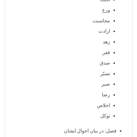
ورع
محاسبت
ارادت
زهد
فقر
صدق
تصبّر
صبر
رضا
اخلاص
توکل
فصل: در بیان احوال ایشان