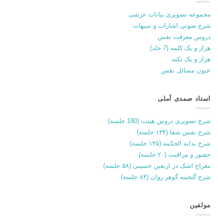
مجموعه تصویری بیانات عرشی
شرح صوتی اشارات و تنبیهات
دروس معرفت نفس
هزار و یک کلمه (7 جلد)
هزار و یک نکته
عیون مسائل نفس
استاد صمدی آملی
شرح تصویری دروس هیئت (180 جلسه)
شرح نفس شفا (۱۳۴ جلسه)
شرح بدایه الحکمه (۱۳۵ جلسه)
حضور و مراقبت (۲۰ جلسه)
معراج اشک در اربعین حسینی (۵۸ جلسه)
شرح گنجینه گوهر روان (۸۴ جلسه)
مولفین