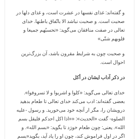
و گفته‌اند: غذای نفسها در عشرت است، و غذای دلها در
صحبت است. و صحبت نباشد الا باتّفاق باطنها. خدای
تعالی در صفت منافقان می‌گوید: «تحسبُهم جمیعا و
قلوبهم شتّی»
و صحبت چون به شرایط مقرون باشد، آن بزرگ‌ترین
احوال است.
در ذکر آداب ایشان در أکل
خدای تعالی می‌گوید: «کلوا و اشربوا و لا تسروفوا».
بعضی گفته‌اند: ادب می‌کند خدای تعالی تا طعام بدهید
درویشان را، مگر ار آنچه خود می‌خورید. و رسول -علیه
الصلوه- گفت «الحدیث»: ««اذا اکل احدکم فلیقل بسم
الله». یعنی: چون طعام خورَد تا بگوید: «بسم الله». و
اگر در اول فراموش کند، چون او را یاد آید، بگوید«بسم