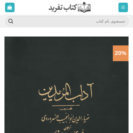
ه
حتوا
روید
جستجو
برای:
20%