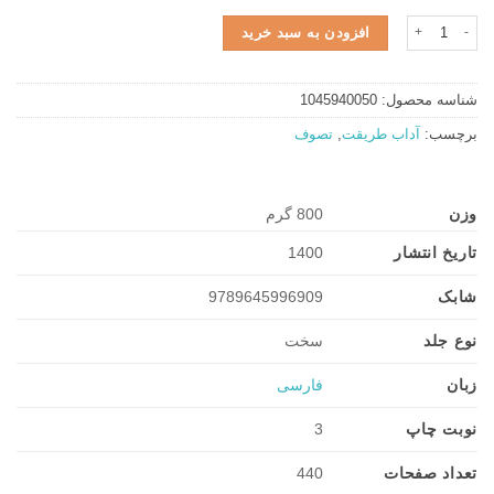
۱.۹۰۰.۰۰۰ تومان
۱.۵۲۰.۰۰۰ تومان.
آداب المریدین عدد
افزودن به سبد خرید
بود.
شناسه محصول:
1045940050
برچسب:
آداب طریقت
,
تصوف
وزن
800 گرم
تاریخ انتشار
1400
شابک
9789645996909
نوع جلد
سخت
زبان
فارسی
نوبت چاپ
3
تعداد صفحات
440