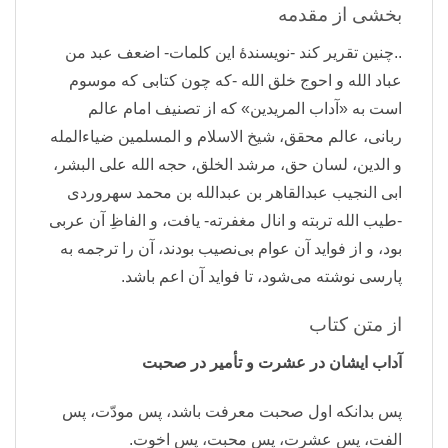
بخشی از مقدمه
..چنین تقریر کند -نویسندۀ این کلمات- اضعف عبد من
عباد الله و احوج خلق الله -که چون کتابی که موسوم
است به «آداب المریدین» که از تصنیف امام عالم
ربانی، عالم محقق، شیخ الاسلام و المسلمین ضیاءالمله
و الدین، لسان حق، مرشد الخلق، حجه الله علی البشر،
ابی النجیب عبدالقاهر بن عبدالله بن محمد سهروردی
-طیب الله تربته و انال مغفرته- یافت، و الفاظِ آن عربی
بود، و از فواید آن عوام بی‌نصیب بودند، آن را ترجمه به
پارسی نوشته می‌شود، تا فواید آن اعم باشد.
از متن کتاب
آداب ایشان در عشرت و تأمیر در صحبت
پس بدانکه اول صحبت معرفت باشد، پس مودّت، پس
الفت، پس عشرت، پس محبت، پس اخوت.