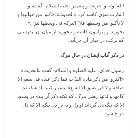
الله اوله و آخره». و پیغمبر -علیه السلام- گفت، و
اشارت سوی کاسه کرد «الحدیث»: «کلوا من حوالیها و
لا تأکلوا من وسطها فانّ البرکه فی وسطها تنزل».
بخورید از پیرامون کاسه و مخورید از میان آن، بدرستی
که برکت در میان آن می‌آید.
در ذکر آداب ایشان در حال مرگ
رسول خدای -علیه الصلوه و السلام- گفت «الحدیث»:
«اکثروا من ذکر هاذم اللذّات فما ذکر عبده فی سعهٍ الا
ضاقه و لا فی ضیق الا اتسع». بسیار کنید یاد شکننده
کامها و لذتها، یعنی مرگ، که نکند ذکر آن بنده در وسع،
الا که تنگ دل گرداند او را، و نه در دل تنگ، الا که دل
فراخ شود.