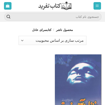
ه
حتوا
روید
جستجو
برای:
محصول ناشر
/
کتابسرای عادل