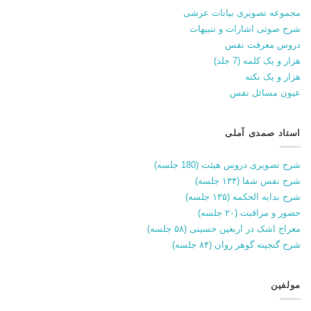
مجموعه تصویری بیانات عرشی
شرح صوتی اشارات و تنبیهات
دروس معرفت نفس
هزار و یک کلمه (7 جلد)
هزار و یک نکته
عیون مسائل نفس
استاد صمدی آملی
شرح تصویری دروس هیئت (180 جلسه)
شرح نفس شفا (۱۳۴ جلسه)
شرح بدایه الحکمه (۱۳۵ جلسه)
حضور و مراقبت (۲۰ جلسه)
معراج اشک در اربعین حسینی (۵۸ جلسه)
شرح گنجینه گوهر روان (۸۴ جلسه)
مولفین