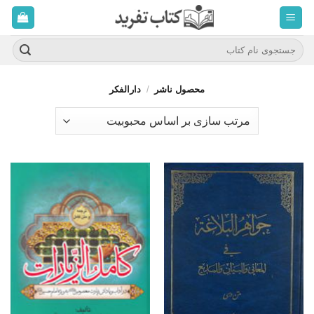
ه
حتوا
روید
جستجو
برای:
محصول ناشر
/
دارالفکر