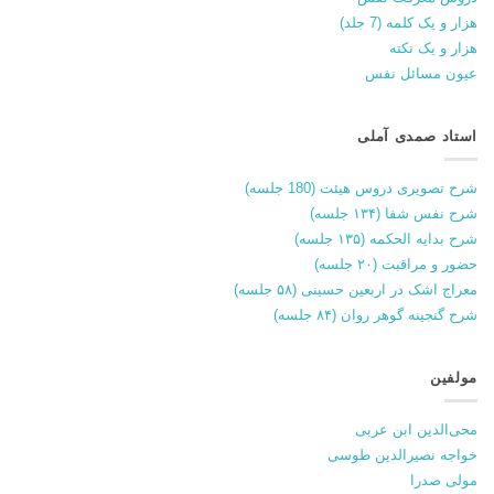
هزار و یک کلمه (7 جلد)
هزار و یک نکته
عیون مسائل نفس
استاد صمدی آملی
شرح تصویری دروس هیئت (180 جلسه)
شرح نفس شفا (۱۳۴ جلسه)
شرح بدایه الحکمه (۱۳۵ جلسه)
حضور و مراقبت (۲۰ جلسه)
معراج اشک در اربعین حسینی (۵۸ جلسه)
شرح گنجینه گوهر روان (۸۴ جلسه)
مولفین
محی‌الدین ابن عربی
خواجه نصیرالدین طوسی
مولی صدرا