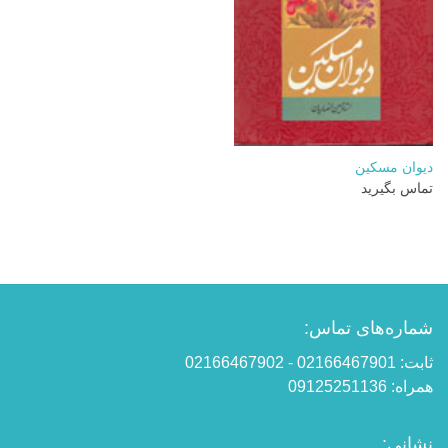
دیوان مسکین
تماس بگیرید
شماره‌های تماس:
ثابت: 02166467901 - 02166467902
همراه: 09125251136
نشانی: