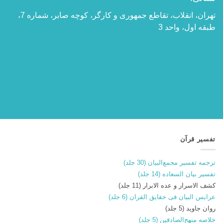
تهران، انقلاب، تقاطع جمهوری و کارگر، کوچه صابر، شماره 7،
طبقه اول، واحد 3
تفسیر قرآن
ترجمه تفسیر مجمع‌البیان (30 جلد)
تفسیر بیان السعاده (14 جلد)
کشف الاسرار و عده الابرار (11 جلد)
عرایس البیان فی حقایق القران (6 جلد)
روان جاوید (5 جلد)
خلاصه منهج‌الصادقین (5 جلد)