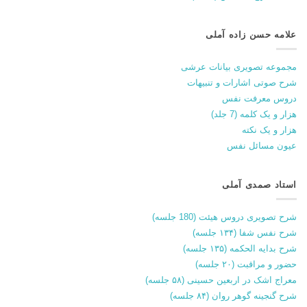
علامه حسن زاده آملی
مجموعه تصویری بیانات عرشی
شرح صوتی اشارات و تنبیهات
دروس معرفت نفس
هزار و یک کلمه (7 جلد)
هزار و یک نکته
عیون مسائل نفس
استاد صمدی آملی
شرح تصویری دروس هیئت (180 جلسه)
شرح نفس شفا (۱۳۴ جلسه)
شرح بدایه الحکمه (۱۳۵ جلسه)
حضور و مراقبت (۲۰ جلسه)
معراج اشک در اربعین حسینی (۵۸ جلسه)
شرح گنجینه گوهر روان (۸۴ جلسه)