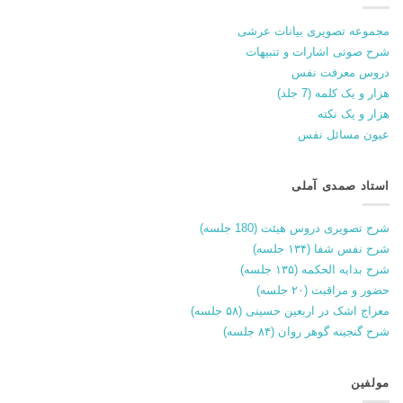
مجموعه تصویری بیانات عرشی
شرح صوتی اشارات و تنبیهات
دروس معرفت نفس
هزار و یک کلمه (7 جلد)
هزار و یک نکته
عیون مسائل نفس
استاد صمدی آملی
شرح تصویری دروس هیئت (180 جلسه)
شرح نفس شفا (۱۳۴ جلسه)
شرح بدایه الحکمه (۱۳۵ جلسه)
حضور و مراقبت (۲۰ جلسه)
معراج اشک در اربعین حسینی (۵۸ جلسه)
شرح گنجینه گوهر روان (۸۴ جلسه)
مولفین