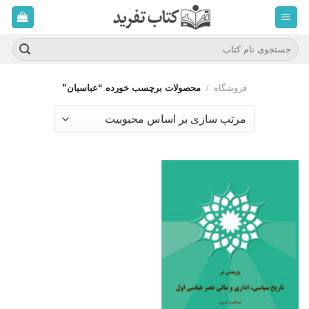
ه
حتوا
روید
جستجو
برای:
فروشگاه
/
محصولات برچسب خورده “عباسیان”