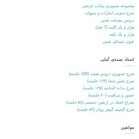
مجموعه تصویری بیانات عرشی
شرح صوتی اشارات و تنبیهات
دروس معرفت نفس
هزار و یک کلمه (7 جلد)
هزار و یک نکته
عیون مسائل نفس
استاد صمدی آملی
شرح تصویری دروس هیئت (180 جلسه)
شرح نفس شفا (۱۳۴ جلسه)
شرح بدایه الحکمه (۱۳۵ جلسه)
حضور و مراقبت (۲۰ جلسه)
معراج اشک در اربعین حسینی (۵۸ جلسه)
شرح گنجینه گوهر روان (۸۴ جلسه)
مولفین