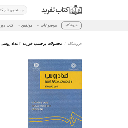
ه
جستجو
حتوا
برای:
روید
موضوعات
مولفین
کتب دوره
فروشگاه
فروشگاه
/
محصولات برچسب خورده “اعداد روسی”