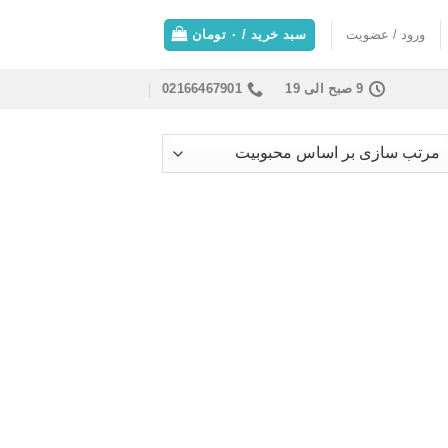
ورود / عضویت
سبد خرید /
۰
تومان
9 صبح الی 19
02166467901