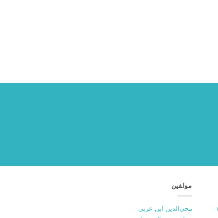
مولفین
محی‌الدین ابن عربی