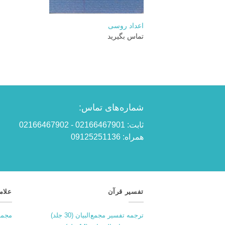
+
اعداد روسی
تماس بگیرید
شماره‌های تماس:
ثابت: 02166467901 - 02166467902
همراه: 09125251136
تفسیر قرآن
علام
ترجمه تفسیر مجمع‌البیان (30 جلد)
مجمو