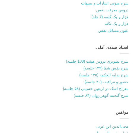
شرح صوتی اشارات و تنبیهات
دروس معرفت نفس
هزار و یک کلمه (7 جلد)
هزار و یک نکته
عیون مسائل نفس
استاد صمدی آملی
شرح تصویری دروس هیئت (180 جلسه)
شرح نفس شفا (۱۳۴ جلسه)
شرح بدایه الحکمه (۱۳۵ جلسه)
حضور و مراقبت (۲۰ جلسه)
معراج اشک در اربعین حسینی (۵۸ جلسه)
شرح گنجینه گوهر روان (۸۴ جلسه)
مولفین
محی‌الدین ابن عربی