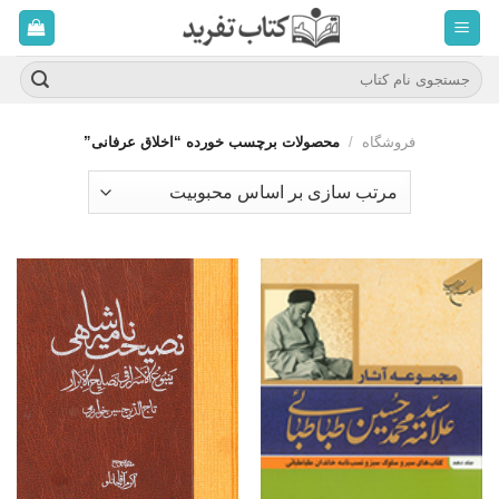
ه
حتوا
روید
جستجو
برای:
فروشگاه
/
محصولات برچسب خورده “اخلاق عرفانی”