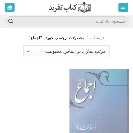
ه
حتوا
روید
جستجو
برای:
فروشگاه
/
محصولات برچسب خورده “اجماع”