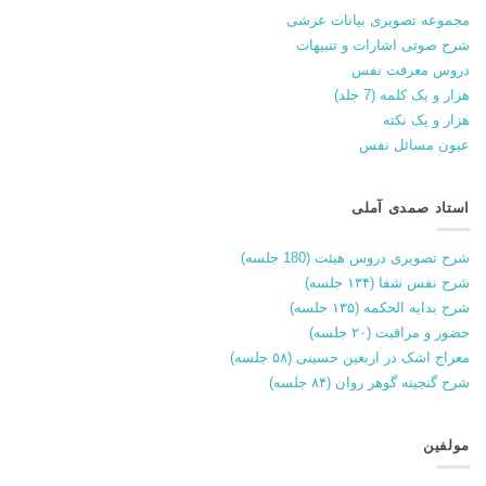
مجموعه تصویری بیانات عرشی
شرح صوتی اشارات و تنبیهات
دروس معرفت نفس
هزار و یک کلمه (7 جلد)
هزار و یک نکته
عیون مسائل نفس
استاد صمدی آملی
شرح تصویری دروس هیئت (180 جلسه)
شرح نفس شفا (۱۳۴ جلسه)
شرح بدایه الحکمه (۱۳۵ جلسه)
حضور و مراقبت (۲۰ جلسه)
معراج اشک در اربعین حسینی (۵۸ جلسه)
شرح گنجینه گوهر روان (۸۴ جلسه)
مولفین