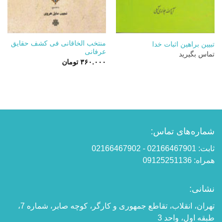
منتخب الخاقانی فی کشف حقایق
تبیین براهین اثبات خدا
عرفانی
تماس بگیرید
۳۶۰.۰۰۰
تومان
شماره‌های تماس:
ثابت: 02166467901 - 02166467902
همراه: 09125251136
نشانی:
تهران، انقلاب، تقاطع جمهوری و کارگر، کوچه صابر، شماره 7،
طبقه اول، واحد 3