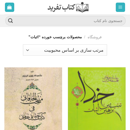
ه
حتوا
روید
جستجو
برای:
فروشگاه
/
محصولات برچسب خورده “اثبات”