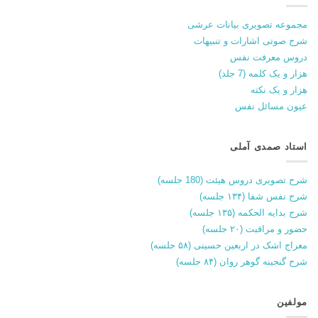
مجموعه تصویری بیانات عرشی
شرح صوتی اشارات و تنبیهات
دروس معرفت نفس
هزار و یک کلمه (7 جلد)
هزار و یک نکته
عیون مسائل نفس
استاد صمدی آملی
شرح تصویری دروس هیئت (180 جلسه)
شرح نفس شفا (۱۳۴ جلسه)
شرح بدایه الحکمه (۱۳۵ جلسه)
حضور و مراقبت (۲۰ جلسه)
معراج اشک در اربعین حسینی (۵۸ جلسه)
شرح گنجینه گوهر روان (۸۴ جلسه)
مولفین