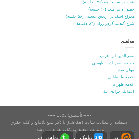
شرح بدایه الحکمه (۱۳۵ جلسه)
حضور و مراقبت (۲۰ جلسه)
معراج اشک در اربعین حسینی (۵۸ جلسه)
شرح گنجینه گوهر روان (۸۴ جلسه)
مولفین
محی‌الدین ابن عربی
خواجه نصیرالدین طوسی
مولی صدرا
علامه طباطبایی
علامه طهرانی
آیت‌الله جوادی آملی
----- تأسیس: 1382 -----
استفاده از مطالب سایت (tafrid.ir) با ذکر منبع بلامانع و کلیه حقوق
وبسایت متعلق به کتاب تفرید می‌باشد.
ایتا
پیامک
تماس
درباره ما
|
شرایط و قوانین
|
تماس با ما