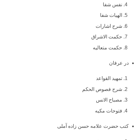
نفس شفا
الهیات شفا
شرح اشارات
حکمت الاشراق
حکمت متعالیه
در عرفان
تمهید القواعد
شرح فصوص الحکم
مصباح الانس
فتوحات مکیه
کتب حضرت علامه حسن زاده آملی