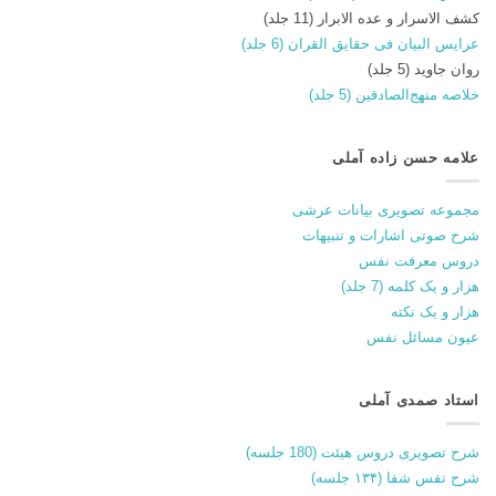
کشف الاسرار و عده الابرار (11 جلد)
عرایس البیان فی حقایق القران (6 جلد)
روان جاوید (5 جلد)
خلاصه منهج‌الصادقین (5 جلد)
علامه حسن زاده آملی
مجموعه تصویری بیانات عرشی
شرح صوتی اشارات و تنبیهات
دروس معرفت نفس
هزار و یک کلمه (7 جلد)
هزار و یک نکته
عیون مسائل نفس
استاد صمدی آملی
شرح تصویری دروس هیئت (180 جلسه)
شرح نفس شفا (۱۳۴ جلسه)