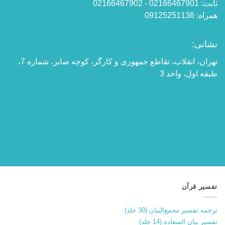
ثابت: 02166467901 - 02166467902
همراه: 09125251136
نشانی:
تهران، انقلاب، تقاطع جمهوری و کارگر، کوچه صابر، شماره 7،
طبقه اول، واحد 3
تفسیر قرآن
ترجمه تفسیر مجمع‌البیان (30 جلد)
تفسیر بیان السعاده (14 جلد)